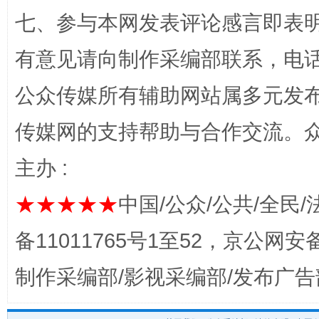
七、参与本网发表评论感言即表明
“蜀中异人”王建安的艺术幻境
有意见请向制作采编部联系，电话：0
公众传媒所有辅助网站属多元发
传媒网的支持帮助与合作交流。
主办 :
★★★★★
中国/公众/公共/全民/
完善运行机制助力责任有效落实
一纸欠条
备11011765号1至52，京公网安备：
制作采编部/影视采编部/发布广告