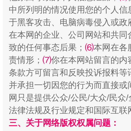
受贿1.44亿！段成刚被判无期
从幼儿
中所列明的情况使用您的个人信
于黑客攻击、电脑病毒侵入或政
在本网的企业、公司网站和共同
致的任何事态后果；
⑹
本网在各
责情形；
⑺
你在本网站留言的内
条款方可留言和反映投诉报料等
全民健身五年计划来了！等你上场
并承担一切因您的行为而直接或
网只是提供公众/公民/大众/民
法律法规及行业规定和国际互联
三、关于网络版权权属问题：