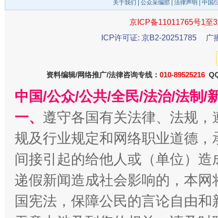
关于我们
|
公众采编部
|
法律声明
| 中国
京ICP备11011765号1至3
ICP许可证: 京B2-20251785
广
东山县通报“牛蛙产品抗生素超标问题”
法
资料编辑/网络推广/法律咨询专线：
010-89525216
QQ
中国/公众/公共/全民/法治/法
一、
遵守各国有关法律、法规，
规及行业规定和网络职业道德，
间接引起的给他人或（单位）造
递假新闻造成社会影响的，本网
千年窑火 生生不息
一
国宪法，保障公民的言论自由和