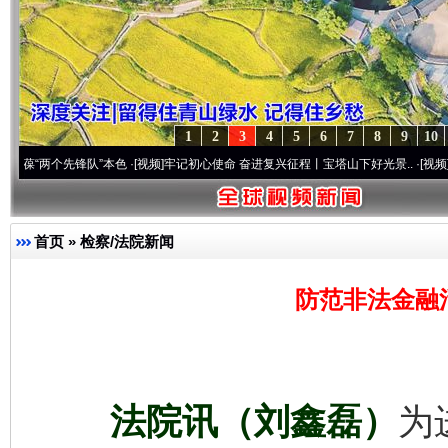
1
2
3
4
5
6
7
8
9
10
个先锋队”本色
·[视频]
牢记初心使命 奋进复兴征程丨宝塔山下好光景..
·[视频]
因党而生 
首页
»
检察/法院新闻
防范非法金融
法院讯（刘鑫磊）
为