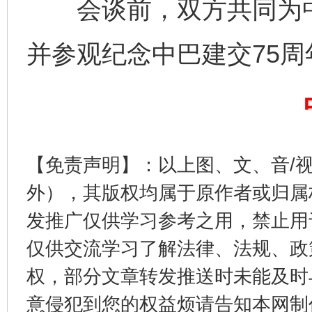
会谈前，双方共同为中
完善运行机制助力责任有效落实
一纸欠条
并参观纪念中巴建交75周
【免责声明】：以上图、文、音/
外），其版权均属于原作者或归属
东山县通报“牛蛙产品抗生素超标问题”
法
发推广仅供学习参考之用，禁止用
仅供交流学习了解法律、法规、政
权，部分文章转发推送时未能及时
意侵犯到您的权益烦请告知本网制作采编