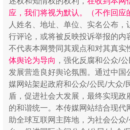
述权和知情权的权利，
在收到本网
应，我们将视为默认。（不作回应
人姓名、地址、单位、实名公布，让
行评论，或将被反映投诉举报的内
“蜀中异人”王建安的艺术幻境
不代表本网赞同其观点和对其真实
体舆论为导向
，强化反腐和公众/公
发展营造良好舆论氛围。通过中国公
媒网站架起政府和公众/公民/大众
盾，促进社会大发展，最终实现政府
的和谐统一。本传媒网站结合现代
助全球互联网主阵地，为社会公众/