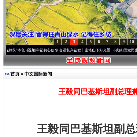
1
2
3
4
5
6
7
8
9
10
本色
·[视频]
牢记初心使命 奋进复兴征程丨宝塔山下好光景..
·[视频]
因党而生 为党而战—
首页
»
中文国际新闻
王毅同巴基斯坦副总理
王毅同巴基斯坦副总理