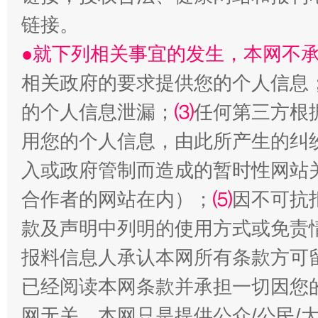
链接。
●就下列相关事宜的发生，本网不
相关政府的要求提供您的个人信息
的个人信息泄漏；
⑶
任何第三方根
受贿1.44亿！段成刚被判无期
从幼儿
用您的个人信息，由此所产生的纠
入或政府管制而造成的暂时性网站
合作者的网站在内）；
⑸
因不可抗
款及声明中列明的使用方式或免责
报料信息人承认本网所有条款方可
已经阅读本网条款并承担一切因您
全民健身五年计划来了！等你上场
网无关。本网只是提供公众/公民/