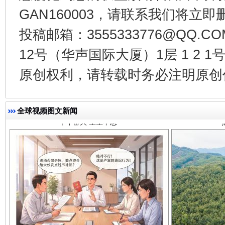
GAN160003，请联系我们将立即删
投稿邮箱：3555333776@QQ
12号（华声国际大厦）1层 1 2
千年窑火 生生不息
一
原创权利，请转载时务必注明原创作
全球视频图文新闻
揭开“小金库”的免责幌子