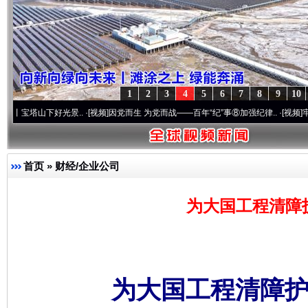
1
2
3
4
5
6
7
8
9
10
下好光景..
·[视频]
因党而生 为党而战——百年“纪”事⑧加强纪律..
·[视频]
牢记初心使命 
首页
»
财经/企业公司
为大国工程清障
为大国工程清障护