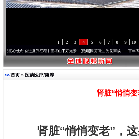
1
2
3
4
5
6
7
8
9
10
命 奋进复兴征程丨宝塔山下好光景..
·[视频]
因党而生 为党而战——百年“纪”事⑧加强纪
首页
»
医药医疗/康养
肾脏“悄悄变
肾脏“悄悄变老”，这