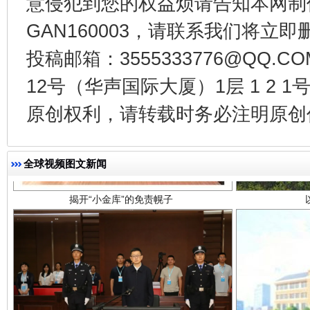
意侵犯到您的权益烦请告知本网制作采编
GAN160003，请联系我们将立即删
投稿邮箱：3555333776@QQ
12号（华声国际大厦）1层 1 2
原创权利，请转载时务必注明原创作
揭开“小金库”的免责幌子
全球视频图文新闻
受贿1.44亿！段成刚被判无期
从幼儿