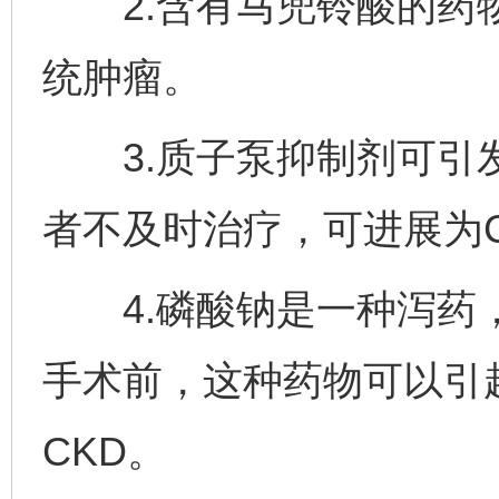
2.含有马兜铃酸的药物
统肿瘤。
3.质子泵抑制剂可引发
者不及时治疗，可进展为C
4.磷酸钠是一种泻药，
完善运行机制助力责任有效落实
一纸欠条
手术前，这种药物可以引
CKD。