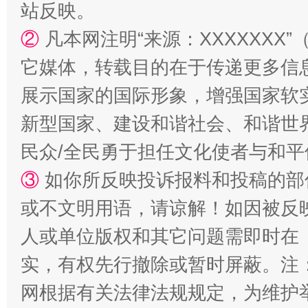
站反映。
②
凡本网注明“来源：XXXXXX
它媒体，转载目的在于传递更多信
扯下公款旅游的“隐身衣”
如何以同
展示国家的国际形象，增强国家软
新型国家、建设和谐社会、和谐世界
民众/全民勇于担任文化使者与和
③
如你所反映投诉报料和投稿的部
或不文明用语，请谅解！如因被反
人或单位版权和其它问题需即时在
实，有权先行撤除或暂时屏蔽。注
“蜀中异人”王建安的艺术幻境
网根据有关法律法规规定，为维护