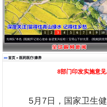
1
2
3
4
5
6
7
8
9
10
”本色
·[视频]
牢记初心使命 奋进复兴征程丨宝塔山下好光景..
·[视频]
因党而生 为党而战
首页
»
医药医疗/康养
8部门印发实施意见
5月7日，国家卫生健