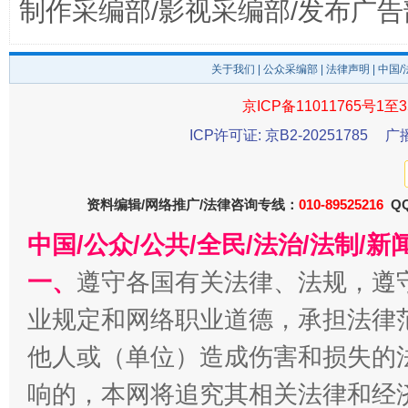
制作采编部/影视采编部/发布广告
揭开“小金库”的免责幌子
关于我们
|
公众采编部
|
法律声明
| 中国
京ICP备11011765号1至3
ICP许可证: 京B2-20251785
广
资料编辑/网络推广/法律咨询专线：
010-89525216
QQ
中国/公众/公共/全民/法治/法制/
受贿1.44亿！段成刚被判无期
从幼儿
一、
遵守各国有关法律、法规，遵
业规定和网络职业道德，承担法律
他人或（单位）造成伤害和损失的
响的，本网将追究其相关法律和经