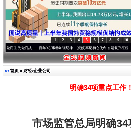
1
2
3
4
5
6
7
8
9
10
——百年“纪”事⑧加强纪律..
·[视频]
牢记初心使命 奋进复兴征程丨“转折之城”激荡..
·[
首页
»
财经/企业公司
明确34项重点工作
市场监管总局明确34