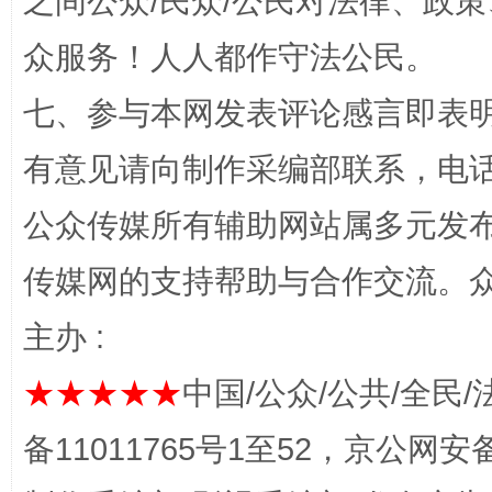
之间公众/民众/公民对法律、政
众服务！人人都作守法公民。
七、参与本网发表评论感言即表明
有意见请向制作采编部联系，电话：0
公众传媒所有辅助网站属多元发
千年窑火 生生不息
一
传媒网的支持帮助与合作交流。
主办 :
★★★★★
中国/公众/公共/全民/
备11011765号1至52，京公网安备：