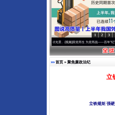
1
2
3
 奋进复兴征程丨宝塔山下好光景..
·[视频]
因党而生 为党而战——百年“纪”事⑧加强纪律
首页
»
聚焦廉政法纪
立
立铁规矩 强