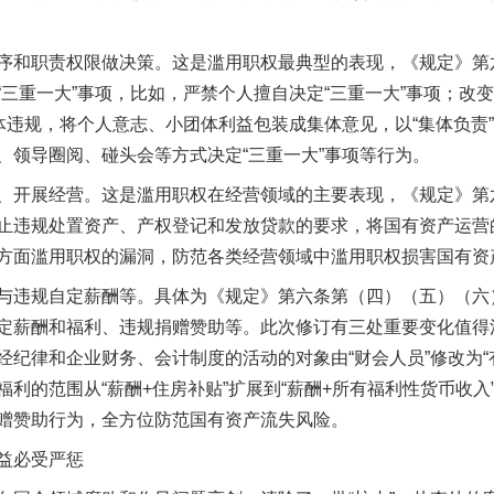
和职责权限做决策。这是滥用职权最典型的表现，《规定》第
“三重一大”事项，比如，严禁个人擅自决定“三重一大”事项；改
集体违规，将个人意志、小团体利益包装成集体意见，以“集体负责
、领导圈阅、碰头会等方式决定“三重一大”事项等行为。
开展经营。这是滥用职权在经营领域的主要表现，《规定》第
止违规处置资产、产权登记和发放贷款的要求，将国有资产运营
方面滥用职权的漏洞，防范各类经营领域中滥用职权损害国有资
违规自定薪酬等。具体为《规定》第六条第（四）（五）（六
定薪酬和福利、违规捐赠赞助等。此次修订有三处重要变化值得
经纪律和企业财务、会计制度的活动的对象由“财会人员”修改为“
利的范围从“薪酬+住房补贴”扩展到“薪酬+所有福利性货币收
赠赞助行为，全方位防范国有资产流失风险。
益必受严惩