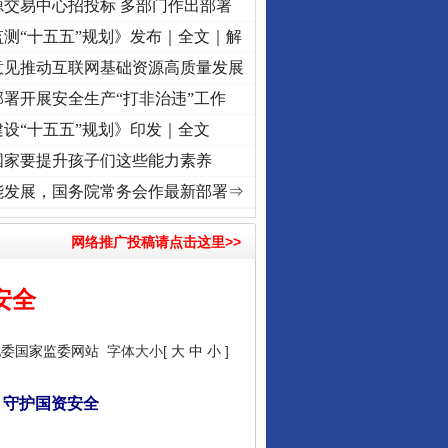
源交易中心招投标 多部门作出部署
测“十五五”规划》发布｜全文｜解
意见推动互联网基础资源高质量发展
署开展安全生产“打非治违”工作
设“十五五”规划》印发｜全文
国家要提升孩子们这些能力素养
兴征程丨红船起航处 潮起..
·[视频]
一首歌的时间，读懂乐至的“诗与远方”
·[视频]
从《水
能发展，国务院常务会作最新部署⇒
网络推广投稿请点击这里>>
安全
纪委国家监委网站
字体大小[
大
中
小
]
 守护国资安全