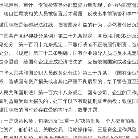
视巡察、审计、专项检查等外部监督力量发现，企业内部监督
、项目烂尾或相关人员被留置后才暴露，反映出事前预警和事中
用职权是触碰纪法红线、损害国家利益的行为，必然要付出沉
国共产党纪律处分条例》第二十九条规定，党员滥用职权违反
籍处分；第一百四十九条规定，不履行或者不正确履行职责，造
处分。《规定》第三十二条明确，国有企业领导人员违反本规定
责令退赔；给国有企业造成经济损失的，应当依据国家或者企业
华人民共和国公职人员政务处分法》第三十九条、《国有企业
权，造成国有资产损失或者其他严重不良后果的，给予警告直至
民共和国刑法》第一百六十八条规定，国有公司、企业的工作
家利益遭受重大损失的，处三年以下有期徒刑或者拘役；致使国
滥用职权的同时还存在受贿等行为，数罪并罚。
是决策风险，包括违反“三重一大”决策制度，个人擅自拍板
估资产、低价转让、关联交易、暗箱操作等。三是资金运作风险