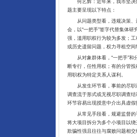
何艺辉：近年来，我市坚决向国
题主要呈现以下特点：
从问题类型看，违规决策、违
会，以“一把手”签字代替集体
强，滥用职权行为较为多发；工
或历史遗留问题，权力寻租空间
从对象群体看，“一把手”和分
断专行，任性用权；有的分管投
用职权为特定关系人谋利。
从发生环节看，事前的尽职调
调查流于形式或无视尽职调查结
环节容易出现授意中介出具虚假
从常见手段看，规避监督的手法
将大项目拆分为多个小项目以绕
欺骗性强且往往与腐败问题相交