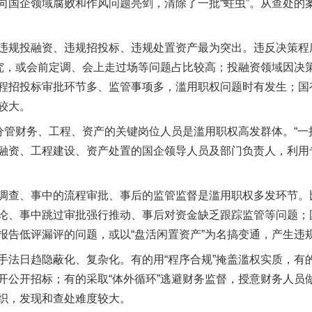
企领域腐败和作风问题亮剑，清除了一批“蛀虫”。从查处的
规投融资、违规招投标、违规处置资产最为突出。违反决策程
研究，或会前定调、会上走过场等问题占比较高；投融资领域因决
程招投标审批环节多、监管事项多，滥用职权问题时有发生；国
较大。
管财务、工程、资产的关键岗位人员是滥用职权高发群体。“一把
融资、工程建设、资产处置的国企领导人员及部门负责人，利用
查、事中的流程审批、事后的监管监督是滥用职权多发环节。
论、事中跳过审批强行推动、事后对资金缺乏跟踪监管等问题；
报告低评漏评的问题，或以“盘活闲置资产”为名搞变通，产生违
日趋隐蔽化、复杂化。有的用“程序合规”掩盖滥权实质，有的
开公开招标；有的采取“体外循环”逃避财务监督，授意财务人员做
织，发现和查处难度较大。