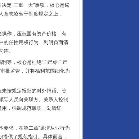
决定“三重一大”事项，核心是遏
人意志凌驾于制度规定之上，
箱操作，压低国有资产价格；有
中的任性用权行为，列明负面清
勾连。
利等，核心是杜绝“自己给自己
化审批监管，并将福利范围细化为
但未按规定报批的对外捐赠、赞
领导人员向关联方、关系人控制
滥用，强调规范履职，划清红
要求，在第二章“廉洁从业行为
职提供了规范指引。具体而言，