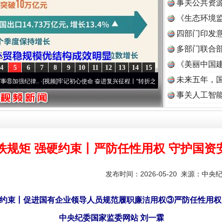
事关公共资
《生态环境监
读
四部门印发
多部门联合部
《美丽中国建
4
5
6
7
8
9
10
11
12
13
14
15
未来五年，
..
·[视频]
牢记初心使命 奋进复兴征程丨“转折之城”激荡..
·[视频]
牢记初心使命 奋进复
事关人工智
铁规矩 强硬约束丨严防任性用权 守护国资
发布时间：2026-05-20 来源：
中央
硬约束丨促进国有企业领导人员规范履职廉洁用权③严防任性用权
中央纪委国家监委网站 刘一霖