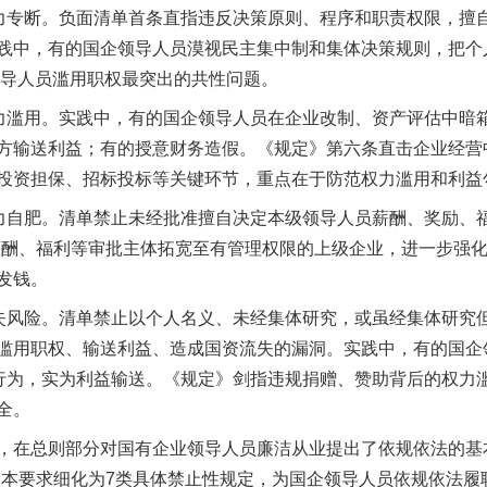
专断。负面清单首条直指违反决策原则、程序和职责权限，擅自
践中，有的国企领导人员漠视民主集中制和集体决策规则，把个
企领导人员滥用职权最突出的共性问题。
滥用。实践中，有的国企领导人员在企业改制、资产评估中暗
方输送利益；有的授意财务造假。《规定》第六条直击企业经营
投资担保、招标投标等关键环节，重点在于防范权力滥用和利益
自肥。清单禁止未经批准擅自决定本级领导人员薪酬、奖励、福
薪酬、福利等审批主体拓宽至有管理权限的上级企业，进一步强
发钱。
风险。清单禁止以个人名义、未经集体研究，或虽经集体研究
滥用职权、输送利益、造成国资流失的漏洞。实践中，有的国企
益行为，实为利益输送。《规定》剑指违规捐赠、赞助背后的权力
全。
在总则部分对国有企业领导人员廉洁从业提出了依规依法的基本
基本要求细化为7类具体禁止性规定，为国企领导人员依规依法履