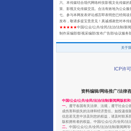
六、本传媒结合现代网络科技影视文化传媒的新
策、影视文化传媒交流。合法有效地为公众服
七、参与本网发表评论感言即表明您已经阅读并
发布，敬请多提宝贵意见！真诚感谢您对本传
★★★★★
中国/公众/公共/全民/法治/法制/新闻
制作采编部/影视采编部/发布广告部/会议服务
扯下公款旅游的“隐身衣”
关于
ICP许可
资料编辑/网络推广/法律
中国/公众/公共/全民/法治/法制/新闻网版权
一、
遵守各国有关法律、法规，遵守社会公
成伤害和损失的法律和经济责任。如投递假
信息若无意中涉及到您的权益，请及时联系
“蜀中异人”王建安的艺术幻境
版权拥有者的权益。中国/公众/公共/全民/法
二、
中国/公众/公共/全民/法治/法制/