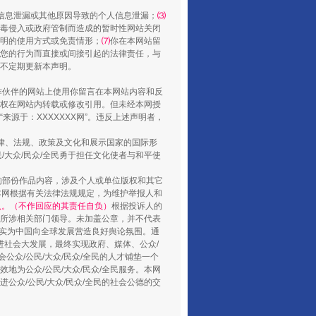
信息泄漏或其他原因导致的个人信息泄漏；
⑶
毒侵入或政府管制而造成的暂时性网站关闭
明的使用方式或免责情形；
⑺
你在本网站留
您的行为而直接或间接引起的法律责任，与
将不定期更新本声明。
合作伙伴的网站上使用你留言在本网站内容和反
权在网站内转载或修改引用。但未经本网授
源于：XXXXXXX网”。违反上述声明者，
法律、法规、政策及文化和展示国家的国际形
大众/民众/全民勇于担任文化使者与和平使
行业协会接连发公告
的部份作品内容，涉及个人或单位版权和其它
本网根据有关法律法规规定，为维护举报人和
认。（不作回应的其责任自负）
根据投诉人的
至所涉相关部门领导。未加盖公章，并不代表
督，实为中国向全球发展营造良好舆论氛围。通
促进社会大发展，最终实现政府、媒体、公众/
公众/公民/大众/民众/全民的人才铺垫一个
地为公众/公民/大众/民众/全民服务。本网
进公众/公民/大众/民众/全民的社会公德的交