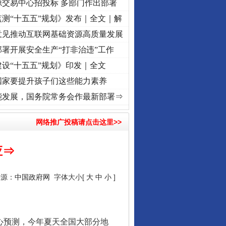
源交易中心招投标 多部门作出部署
测“十五五”规划》发布｜全文｜解
意见推动互联网基础资源高质量发展
让核能赋能千行百业
署开展安全生产“打非治违”工作
设“十五五”规划》印发｜全文
国家要提升孩子们这些能力素养
进复兴征程丨红船起航处 潮起..
·[视频]
一首歌的时间，读懂乐至的“诗与远方”
·[视频]
能发展，国务院常务会作最新部署⇒
网络推广投稿请点击这里>>
应⇒
从数据变化看反腐深化
来源：
中国政府网
字体大小[
大
中
小
]
心预测，今年夏天全国大部分地