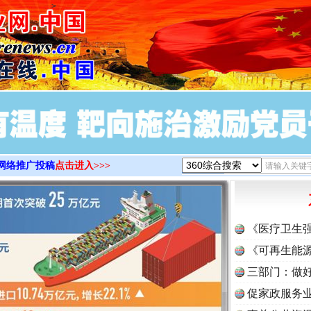
>
网络推广投稿
点击进入>>>
实
一纸欠条伤亲情 巡回调解促和解..
《医疗卫生
《可再生能源
三部门：做好
促家政服务业