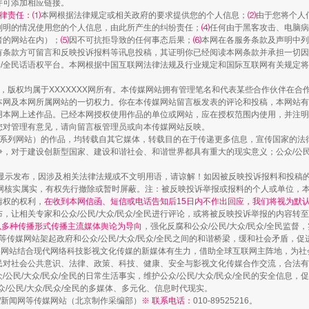
并可添加相应链接。
律责任：⑴
本网根据法律规定或相关政府的要求提供您的个人信息；
⑵
由于您将个人
列明的情况使用您的个人信息，由此所产生的纠纷责任；
⑷
任何由于黑客攻击、电脑病
者的网站在内）；
⑸
因不可抗拒导致的任何事态后果；
⑹
本网在各服务条款及声明中列
有条款方可留言和反映投诉报料等讯息投稿，其证明你已经阅读本网条款并承担一切因
民众/全民话语权平台。本网根据中国互联网法律法规及行业规定和国际互联网有关规定
作品，版权均属于XXXXXXX网所有。本传媒网站拥有管理笔名和代表某些合作伙伴在
本网及本网所属网站的一切权力。你在本传媒网站留言板发表的评论和投稿，本网站有
本网上述作品。已经本网授权使用作品的单位或网站，应在授权范围内使用，并注明“来
您对管理有意见，请向留言板管理员或向本传媒网站反映。
本传媒系列网站）的作品，均转载自其它媒体，转载目的在于传递更多信息，宣传国家的
，对于建设创新型国家、建设和谐社会、和谐世界都具有重大的现实意义；公众/公民/
实
一纸欠条伤亲情 巡回调解促和解..
显示发布，因涉及相关法律法规或不文明用语，请谅解！如因被反映投诉报料和投稿
网核实属实，有权先行撤除或暂时屏蔽。注：被反映投诉举报或报料的个人或单位，
情权的权利，
在收到本网信函、短信或电话告知后15日内不作出回应，我们将视为默
，让相关专家和公众/公民/大众/民众/全民进行评论，或将被反映投诉举报的内容转
网以多种传播形式传播主流媒体舆论为导向
，强化反腐和公众/公民/大众/民众/全民监
等传媒网站架起政府和公众/公民/大众/民众/全民之间的和谐桥梁，缓和社会矛盾，
媒网站结合现代网络科技影视文化传媒的新媒体有生力，借助全球互联网主阵地，为社会
全民对社会公共意识、法律、政策、科技、健康、安全与影视文化传媒合作交流，合法有效
公民/大众/民众/全民的日常生活事实，维护公众/公民/大众/民众/全民的安全信息，促
众/公民/大众/民众/全民的多媒体、多元化、信息时代现实。
法制/新闻网等传媒网站（北京制作采编部）
※ 联系电话：
010-89525216。