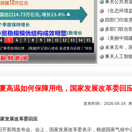
事关公共资
《生态环境监
读
四部门印发
题”
法徽映军营 权益有保障
多部门联合部
《美丽中国建
4
5
6
7
8
9
10
11
12
13
14
15
未来五年，
强纪律..
·[视频]
牢记初心使命 奋进复兴征程丨“转折之城”激荡..
·[视频]
牢记初心使命 奋
事关人工智
夏高温如何保障用电，国家发展改革委回
一批国家标准开始实施
发布时间：2026-05-24 
家发展改革委回应
开新闻发布会。会上，国家发展改革委表示，根据国家气候中