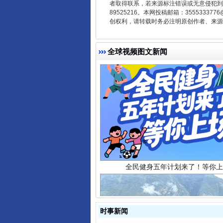
者取得联系，若来源标注错误或无意侵犯到您的
89525216。本网投稿邮箱：355533
创权利，请转载时务必注明原创作者、来源：
全球视频图文新闻
全民健身五年计划来了！等你上
时事新闻