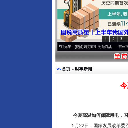
东山县通报“牛蛙产品抗生素超标问
1
2
3
心使命 奋进复兴征程丨宝塔山下好光景..
·[视频]
因党而生 为党而战——百年“纪”事⑧加
首页
»
时事新闻
今
千年窑火 生生不息
今夏高温如何保障用电，国
5月22日，国家发展改革委召