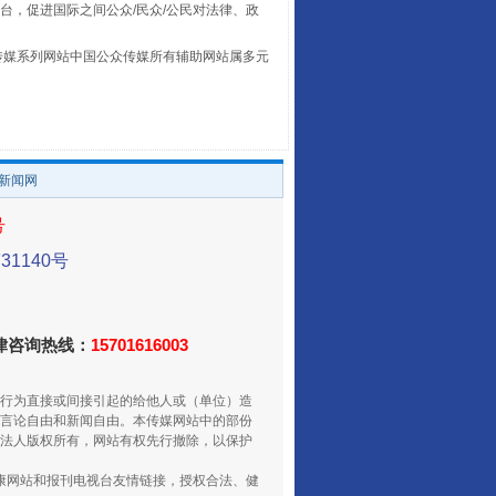
台，促进国际之间公众/民众/公民对法律、政
本传媒系列网站中国公众传媒所有辅助网站属多元
。
养老服务师职业资格制度暂行规定
/新闻网
号
1140号
法律咨询热线：
15701616003
行为直接或间接引起的给他人或（单位）造
言论自由和新闻自由。本传媒网站中的部份
法人版权所有，网站有权先行撤除，以保护
还老百姓一个明白家底
健康网站和报刊电视台友情链接，授权合法、健