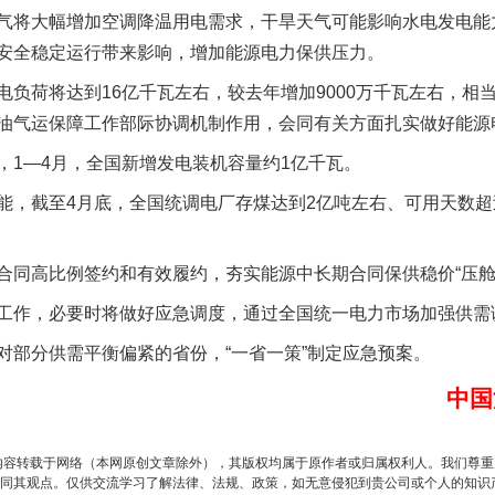
气将大幅增加空调降温用电需求，干旱天气可能影响水电发电能
安全稳定运行带来影响，增加能源电力保供压力。
荷将达到16亿千瓦左右，较去年增加9000万千瓦左右，相
油气运保障工作部际协调机制作用，会同有关方面扎实做好能源
1—4月，全国新增发电装机容量约1亿千瓦。
以产业富民促振兴
截至4月底，全国统调电厂存煤达到2亿吨左右、可用天数超过3
高比例签约和有效履约，夯实能源中长期合同保供稳价“压舱
作，必要时将做好应急调度，通过全国统一电力市场加强供需
分供需平衡偏紧的省份，“一省一策”制定应急预案。
中国
内容转载于网络（本网原创文章除外），其版权均属于原作者或归属权利人。我们尊
从幼儿园到大学，有这些资助
同其观点。仅供交流学习了解法律、法规、政策，如无意侵犯到贵公司或个人的知识