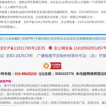
媒体有生力，借助全球互联网主阵地，为社会/公众/民众/公民人才铺垫一个话语权平
务！人人都作守法公民。
接受上述条款,如您对管理有意见请向制作采编部联系，电话：010-89525216。
媒网的支持帮助与合作交流。众全影视文化传媒（北京）有限公司独家主办 :
网 经工信部备案：京ICP备11011765号1至52，京公网安备：11011202001678号
部/代理部敬上。
如何以同查同治破解风腐交织难题
我们
|
公众采编部
|
法律声明
| 中国/法制/公共/全民/公众/农业/文化/视频/检察/法院/法治
京ICP备11011765号1至35
京公网安备 11010502051457
证: 京B2-20251785
广播电视节目制作经营许可证:（京）字第3
咨询专线：
010-89525216
QQ在线：3555333776 本传媒网律师团
和免责声明：
德，遵守中国互联网法律法规及行业规定和网络职业道德，承担法律范围内因你的网络
新闻造成社会影响的，本网将追究其相关法律和经济责任。维护各国宪法，保障公民的
我们，我们将在第一时间作出反映或更正。特请来函来电说明本网站提供内容系本人或
一颗心始终滚烫
治/法制/新闻网等传媒网站衷心致谢！
新闻网等传媒网站，由众全影视文化传媒（北京）有限公司独家协办发布广告。欢迎合法、