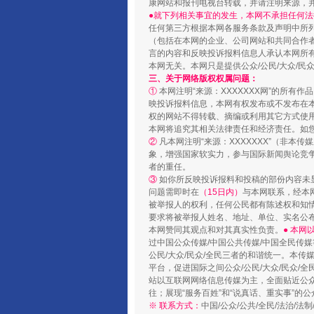
康网站和报刊电视台转载，并请注明来源，
●就下列相关事宜的发生，本网不承担任何法
任何第三方根据本网各服务条款及声明中所
（包括在本网的企业、公司网站和共同合作
言的内容和反映投诉报料信息人承认本网所
本网无关。本网只是提供公众/公民/大众/
三、关于网络版权权属问题：
①
本网注明“来源：XXXXXXX网”的所有
映投诉报料信息，本网有权发布或不发布在
权的网站不得转载、摘编或利用其它方式使用
本网将追究其相关法律责任和经济责任。如
②
凡本网注明“来源：XXXXXXX”（非
象，增强国家软实力，参与国际新闻舆论竞争
完善运行机制助力责任有效落
者的重任。
③
如你所反映投诉报料和投稿的部份内容未
问题需即时在
（15日内）
与本网联系，经本
被举报人的权利，任何公民都有陈述权和知
要求将被举报人姓名、地址、单位、实名公布
本网赞同其观点和对其真实性负责。
● 本
过中国公众传媒/中国公共传媒/中国全民传媒
公民/大众/民众/全民三者的和谐统一。本传
平台，促进国际之间公众/公民/大众/民众/
站以互联网网络信息传媒为主，全面贴近公众/
往；展现“服务百姓”和“说真话、重实事”的公
※ 联系方式：
中国/公众/公共/全民/法治/