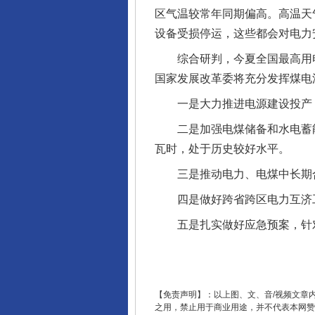
区气温较常年同期偏高。高温天
设备受损停运，这些都会对电力
综合研判，今夏全国最高用电负
国家发展改革委将充分发挥煤电
一是大力推进电源建设投产，
揭开“小金库”的免责幌子
二是加强电煤储备和水电蓄能，
瓦时，处于历史较好水平。
三是推动电力、电煤中长期合同
四是做好跨省跨区电力互济工
五是扎实做好应急预案，针对部
【免责声明】：以上图、文、音/视频文章
受贿1.44亿！段成刚被判无期
之用，禁止用于商业用途，并不代表本网赞