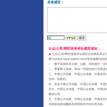
发表感言：
阿坝州三大球赛在茂县开幕
公众/公民/网民发表评论感言须知：
★
公众/公民/网民发表评论感言仅供网友表达个人看法
闻Chinese legal system new
一、遵守各国有关法律、法规，同时遵守《
互
二、尊重网上道德，承担一切因您的行为而直
三、中国公共传媒、中国公众传媒、中国全民传媒China 
国家大学科技园优化重塑工作
言的一切权利。
四、您在中国公共传媒、中国公众传媒、中国全民传媒Chin
言论，中国公共传媒、中国公众传媒、中国全民传媒China
载或引用。
五、中国公共传媒、中国公众传媒、中国全民传媒China 
员有权保留或删除其管辖留言中的任意内容。