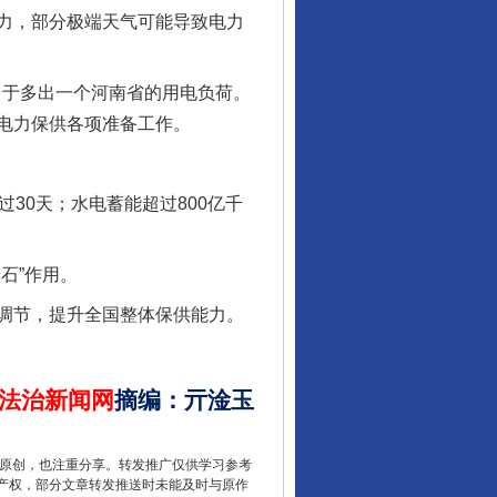
力，部分极端天气可能导致电力
当于多出一个河南省的用电负荷。
电力保供各项准备工作。
酒驾未被当场查获能处罚吗
0天；水电蓄能超过800亿千
石”作用。
调节，提升全国整体保供能力。
法治新闻网
摘编
：
亓淦玉
重原创，也注重分享。转发推广仅供学习参考
“后车司机肯定在骂我”
产权，部分文章转发推送时未能及时与原作