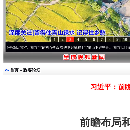
1
2
3
4
5
6
7
8
9
10
队”本色
·[视频]
牢记初心使命 奋进复兴征程丨宝塔山下好光景..
·[视频]
因党而生 为党而战
首页
»
政要论坛
习近平：前
前瞻布局