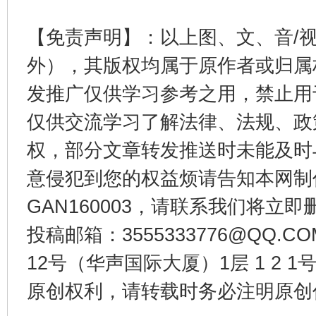
【免责声明】：以上图、文、音/
外），其版权均属于原作者或归属
发推广仅供学习参考之用，禁止用
一纸欠条伤亲情 巡回调解促和解..
行
仅供交流学习了解法律、法规、政
权，部分文章转发推送时未能及时
意侵犯到您的权益烦请告知本网制作采编
GAN160003，请联系我们将立即删
投稿邮箱：3555333776@QQ
12号（华声国际大厦）1层 1 2
原创权利，请转载时务必注明原创作
法徽映军营 权益有保障
让