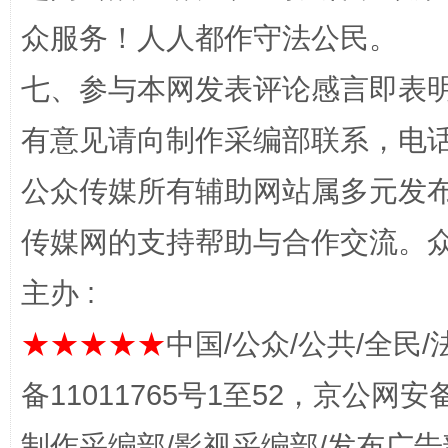
如何以同查同治破解风腐交织难题
养老服务
众服务！人人都作守法公民。
七、参与本网发表评论感言即表明
有意见请向制作采编部联系，电话：0
公众传媒所有辅助网站属多元发
传媒网的支持帮助与合作交流。
主办 :
完善运行机制助力责任有效落实
★★★★★
中国/公众/公共/全民/
备11011765号1至52，京公网安备：
制作采编部/影视采编部/发布广告