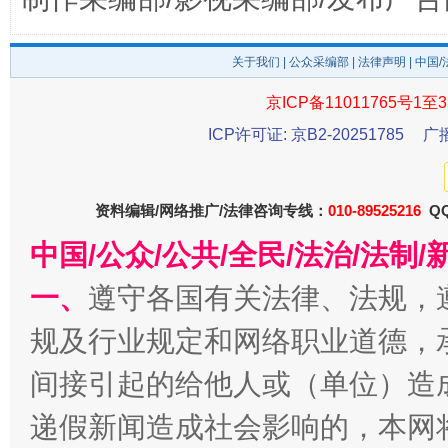
关于我们
|
公众采编部
|
法律声明
| 中国
京ICP备11011765号1至3
一纸欠条伤亲情 巡回调解促和解..
行
ICP许可证: 京B2-20251785
广
资料编辑/网络推广/法律咨询专线：
010-89525216
QQ
中国/公众/公共/全民/法治/法
一、
遵守各国有关法律、法规，
规及行业规定和网络职业道德，
法徽映军营 权益有保障
让
间接引起的给他人或（单位）造
递假新闻造成社会影响的，本网