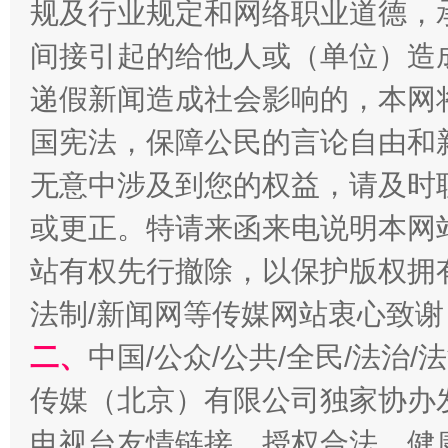
规及行业规定和网络职业道德，
法徽映军营 权益有保障
让
间接引起的给他人或（单位）造
递假新闻造成社会影响的，本网
国宪法，保障公民的言论自由和
无意中涉及到您的权益，请及时
或更正。特请来函来电说明本网
站有权先行撤除，以保护版权拥有者
一批国家标准开始实施
从
法制/新闻网等传媒网站衷心致谢
二、
中国/公众/公共/全民/法治
传媒（北京）有限公司独家协办
电视台友情链接，授权合法、健