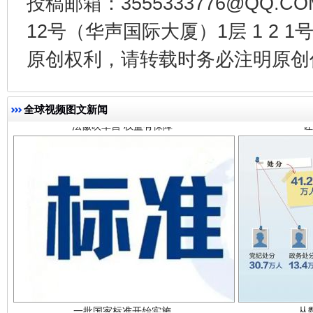
投稿邮箱：3555333776@QQ
12号（华声国际大厦）1层 1 2
法徽映军营 权益有保障
让
原创权利，请转载时务必注明原创作
全球视频图文新闻
一批国家标准开始实施
从