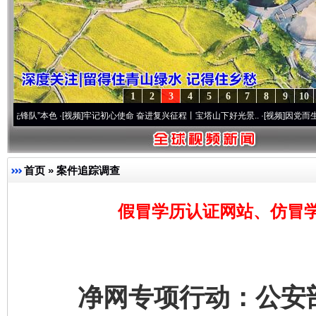
1
2
3
4
5
6
7
8
9
10
本色
·[视频]
牢记初心使命 奋进复兴征程丨宝塔山下好光景..
·[视频]
因党而生 为党而战—
首页
»
案件追踪调查
假冒学历认证网站、仿冒
净网专项行动：公安部